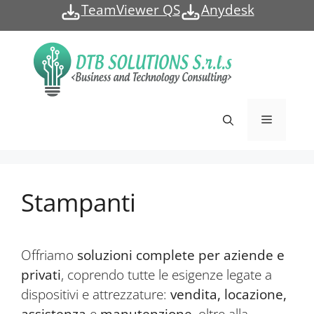
Vai
TeamViewer QS
Anydesk
al
contenuto
Menu
Stampanti
Offriamo
soluzioni complete per aziende e
privati
, coprendo tutte le esigenze legate a
dispositivi e attrezzature:
vendita, locazione,
assistenza
e
manutenzione
, oltre alla