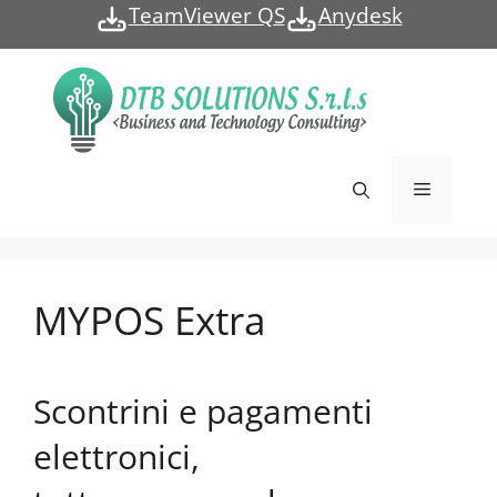
Vai
TeamViewer QS
Anydesk
al
contenuto
Menu
MYPOS Extra
Scontrini e pagamenti
elettronici,